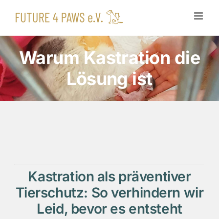
Zum
Inhalt
springen
Warum Kastration die
Lösung ist
Kastration als präventiver
Tierschutz: So verhindern wir
Leid, bevor es entsteht