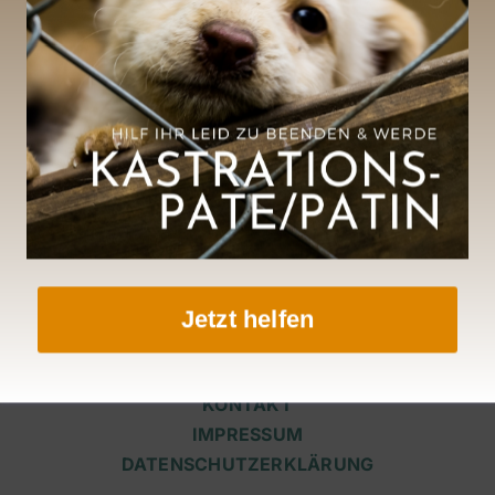
Unsere Tierschützerin I
Unsere liebe Patrici
211
T
Jetzt helfen
KONTAKT
IMPRESSUM
DATENSCHUTZERKLÄRUNG