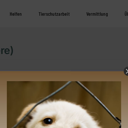
Helfen
Tierschutzarbeit
Vermittlung
Ü
re)
Unsere Tierschützer 
Am 17. Februar habe
Kampagne
50 Tiere
in
T
Care Vet
mit unserer fi