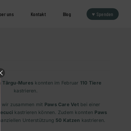
ber uns
Kontakt
Blog
♥ Spenden
in
Târgu-Mures
konnten im Februar
110 Tiere
kastrieren.
n wir zusammen mit
Paws Care Vet
bei einer
ecuci
kastrieren können. Zudem konnten
Paws
nanziellen Unterstützung
50 Katzen
kastrieren.