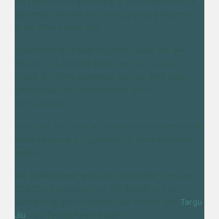
50 Tiere
in Giurgiu kastriert. Zudem wurden im
Juni noch weitere
20 Tiere
durch uns finanziert
in der Praxis kastriert!
Zusammen mit
Paws Vet Care
haben wir am
17. Juni
in Tunari
55 Tiere
und am
24. Juni
in
Fetesti
25 Tiere
kastrieren können. Eine tolle
Leistung bei den hochsommerlichen
Temperaturen.
Über den Juni verteilt konnten wir zusammen mit
Roxy Veterinary
insgesamt 2
9 Tiere
kastrieren
lassen.
Mit
All4Animals
haben wir es geschafft im Juni
200 Tiere
zu kastrieren. Die Nachfrage war
wahnsinnig groß, nachdem der Shelter von
Targu
Jiu
zum Todesshelter wurde.