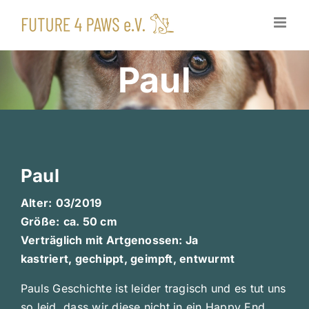
Zum
Inhalt
springen
Paul
Paul
Alter:
03/2019
Größe:
ca. 50 cm
Verträglich mit Artgenossen: Ja
kastriert, gechippt, geimpft, entwurmt
Pauls Geschichte ist leider tragisch und es tut uns
so leid, dass wir diese nicht in ein Happy End