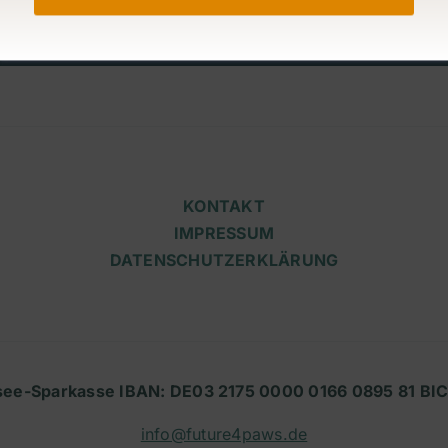
KONTAKT
IMPRESSUM
DATENSCHUTZERKLÄRUNG
see-Sparkasse IBAN: DE03 2175 0000 0166 0895 81 B
info@future4paws.de