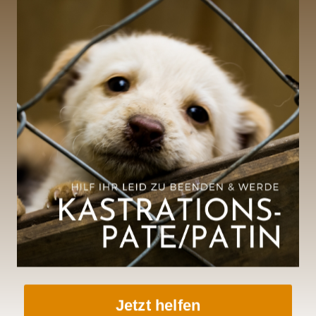
kennen und als uns Tierä
finden, konnten wir nich
Maya ist eine fröhliche u
Menschen bindet. Allerdi
kennengelernt, weswegen
angsteinflößend ist. Nach
Zuhause gefunden und wir
viele tolle Seiten bereithä
Wir wünschen dir alles 
Jetzt helfen