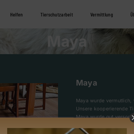
Helfen
Tierschutzarbeit
Vermittlung
Ü
Maya
Maya
Maya wurde vermutlich, 
Unsere kooperierende Ti
Maya wurde gut versorg
Hinterhof der Praxis auf
süße Maus. Wir lernten d