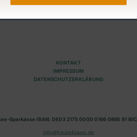
KONTAKT
IMPRESSUM
DATENSCHUTZERKLÄRUNG
see-Sparkasse IBAN: DE03 2175 0000 0166 0895 81 B
info@future4paws.de