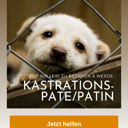
auf und entdeckte fröhli
Inzwischen darf Koko ler
zu sein.
Wir wünschen dir von Her
Jetzt helfen