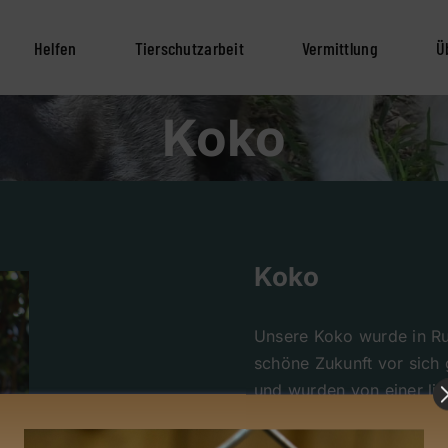
Helfen
Tierschutzarbeit
Vermittlung
Ü
Koko
Koko
Unsere Koko wurde in Ru
schöne Zukunft vor sich 
und wurden von einer li
In ihrer Pflegestelle in